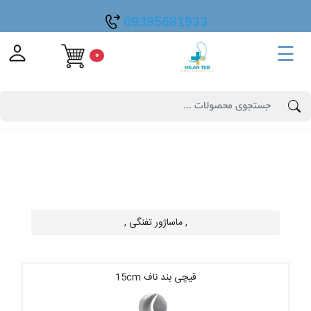
09395681933
☰
0
, ماساژور تفنگی ,
قیچی بند ناف 15cm