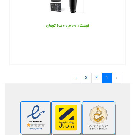
قیمت : 6,800,000 تومان
›
3
2
1
‹