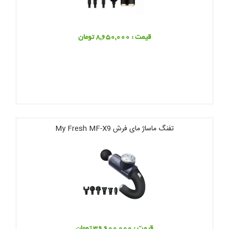
قیمت : 8,650,000 تومان
تفنگ ماساژ مای فرش My Fresh MF-X9
قیمت : 39,600,000 تومان