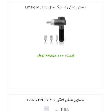
ماساژور تفنگی امسیگ مدل Emsig ML148
قیمت : 23,850,000 تومان
ماساژور تفنگی لانگن LANG EN TY-602