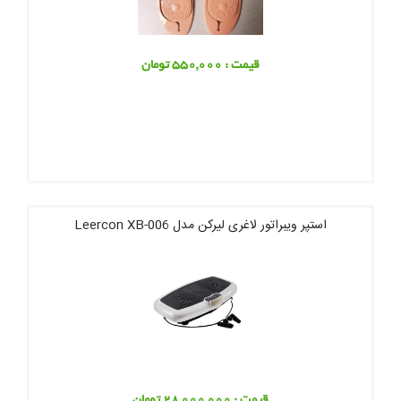
قیمت : 550,000 تومان
استپر ویبراتور لاغری لیرکن مدل Leercon XB-006
قیمت : 28,000,000 تومان