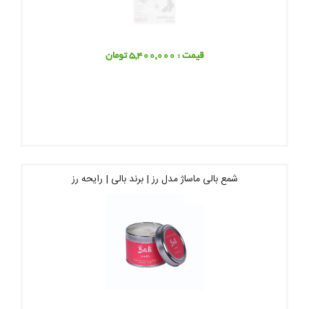
قیمت : 5,400,000 تومان
شمع بالی ماساژ مدل رز | برند بالی | رایحه رز