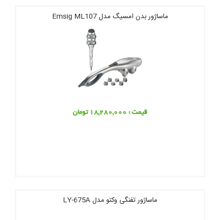
ماساژور بدن امسیگ مدل Emsig ML107
قیمت : 18,280,000 تومان
ماساژور تفنگی وکتو مدل LY-675A