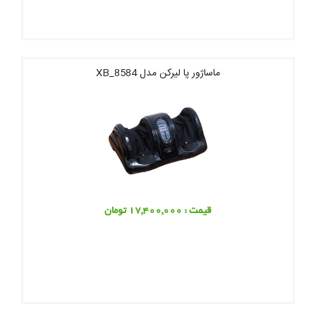
ماساژور پا لیرکن مدل XB_8584
قیمت : 17,400,000 تومان