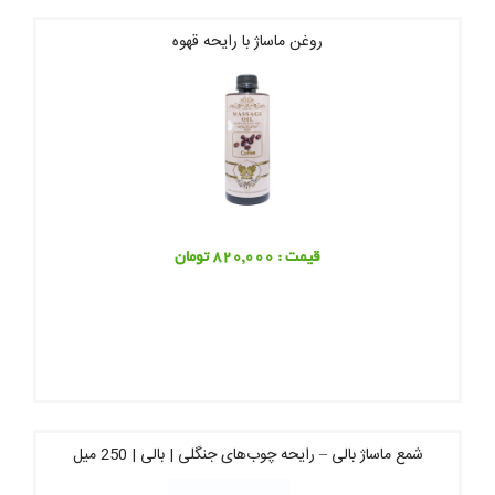
روغن ماساژ با رایحه قهوه
قیمت : 820,000 تومان
شمع ماساژ بالی – رایحه چوب‌های جنگلی | بالی | 250 میل