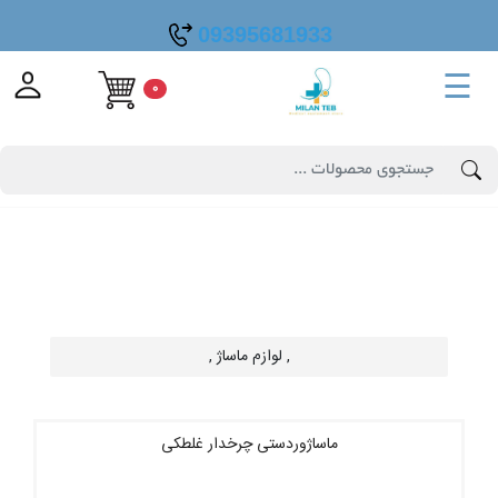
09395681933
☰
0
, لوازم ماساژ ,
ماساژوردستی چرخدار غلطکی