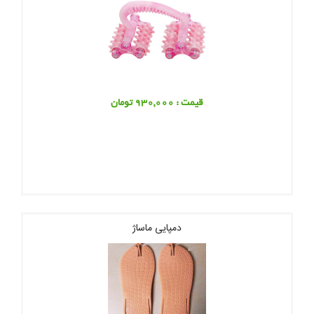
قیمت : 930,000 تومان
دمپایی ماساژ