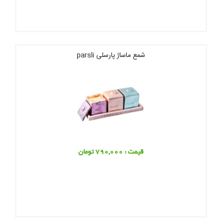
شمع ماساژ پارسلی parsli
قیمت : 790,000 تومان