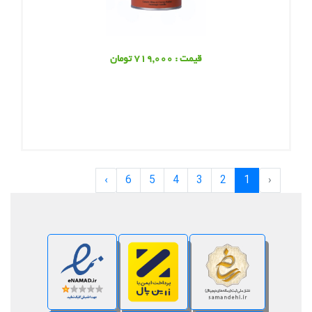
قیمت : 719,000 تومان
›
6
5
4
3
2
1
‹