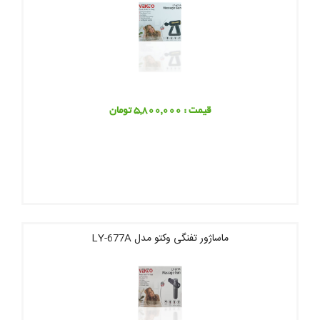
قیمت : 5,800,000 تومان
ماساژور تفنگی وکتو مدل LY-677A