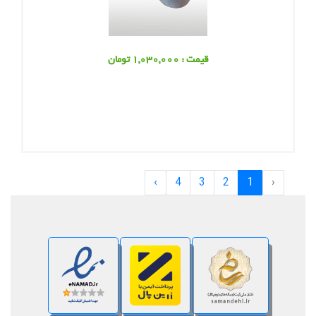
قیمت : 1,030,000 تومان
›
4
3
2
1
‹