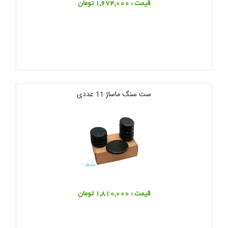
قیمت : 1,674,000 تومان
ست سنگ ماساژ 11 عددی
قیمت : 1,810,000 تومان