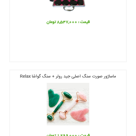
قیمت : 8,547,000 تومان
ماساژور صورت سنگ اصلی جید رولر + سنگ گواشا Relax
قیمت : 1,269,000 تومان