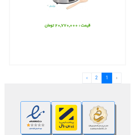
قیمت : 20,770,000 تومان
›
2
1
‹