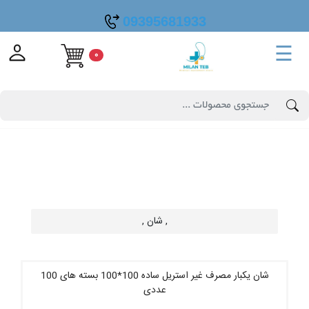
09395681933
☰
0
, شان ,
شان یکبار مصرف غیر استریل ساده 100*100 بسته های 100
عددی