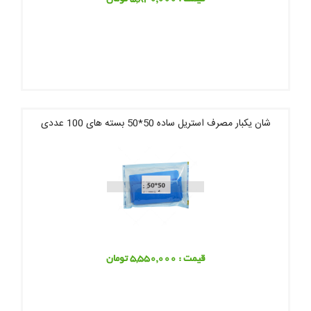
شان یکبار مصرف استریل ساده 50*50 بسته های 100 عددی
قیمت : 5,550,000 تومان