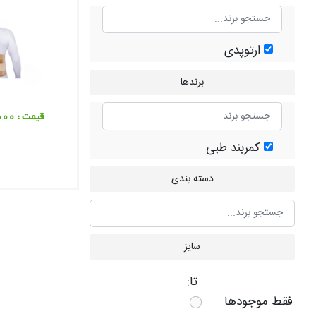
ارتوپدی
برندها
قیمت : 1,090,000 تومان
کمربند طبی
دسته بندی
سایز
تا:
فقط موجودها