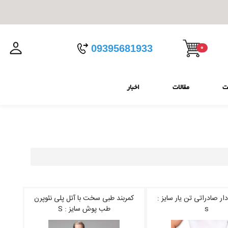
09395681933
0
ت
مقالات
اخبار
دار صادراتی تن یار سایز :
کمربند طبی سخت با آتل پلی نئوپرن
s
طب پوش سایز : S