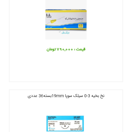
قیمت : 790,000 تومان
نخ بخیه 3-0 سیلک سوپا 19mmبسته36 عددی