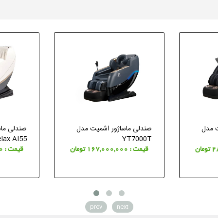
ت مدل
صندلی ماساژور اشمیت مدل
lax AI55
YT7000T
قیمت : 167,000,000 تومان
قیمت : 110,000,000 تومان
prev
next