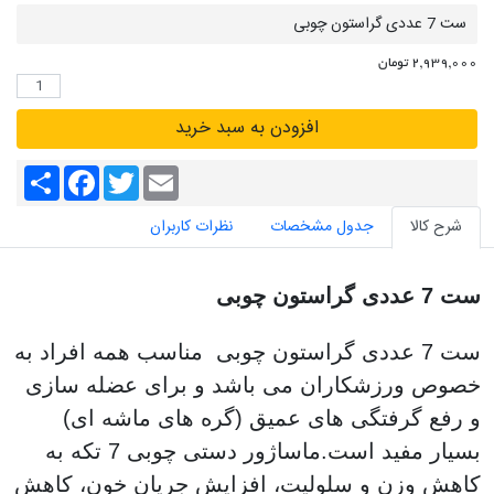
ست 7 عددی گراستون چوبی
2,939,000 تومان
افزودن به سبد خرید
S
F
T
E
h
a
w
m
a
c
i
a
شرح کالا
جدول مشخصات
نظرات کاربران
r
e
t
i
e
b
t
l
o
e
o
r
ست 7 عددی گراستون چوبی
k
ست 7 عددی گراستون چوبی مناسب همه افراد به
خصوص ورزشکاران می باشد و برای عضله سازی
و رفع گرفتگی های عمیق (گره های ماشه ای)
بسیار مفید است.ماساژور دستی چوبی 7 تکه به
کاهش وزن و سلولیت، افزایش جریان خون، کاهش