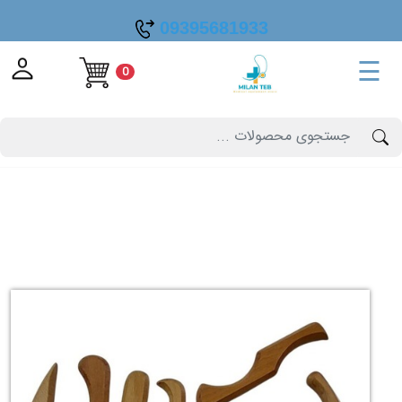
09395681933
☰
0