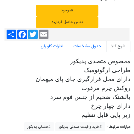
ناموجود
تماس حاصل فرمایید
S
F
T
E
h
a
w
m
a
c
i
a
شرح کالا
جدول مشخصات
نظرات کاربران
r
e
t
i
e
b
t
l
o
e
o
r
مخصوص متصدی پدیکور
k
طراحی ارگونومیک
دارای محل قرارگیری جای پای میهمان
روکش چرم مرغوب
بالشتک ضخیم از جنس فوم سرد
دارای چهار چرخ
زیر پایی قابل تنظیم
عبارات مرتبط :
خرید و قیمت صندلی پدیکور#
صندلی پدیکور#