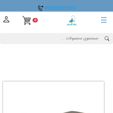
09395681933
☰
0